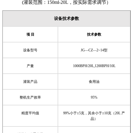
(灌装范围：150ml-20L，按实际需求调节）
设备技术参数
项 目
技术参数
设备型号
JG
—
CZ
—
2~14
型
产量
1000BPH/20L,1200BPH/10L
灌装产品
食用油
整机生产效率
95%
精度平均值
99%
小于±
5
克，其余小于±
10
克（
20L
产
品）