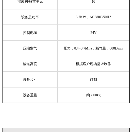
灌装阀
/
称重单元
10
设备总功率
3.5KW
，
AC380C/50HZ
控制电源
24V
压缩空气
压力：
0.4~0.7MPa
，耗气量：
600L/min
输送高度
根据客户现场需求制作
设备尺寸
订制
设备重量
约
3000kg